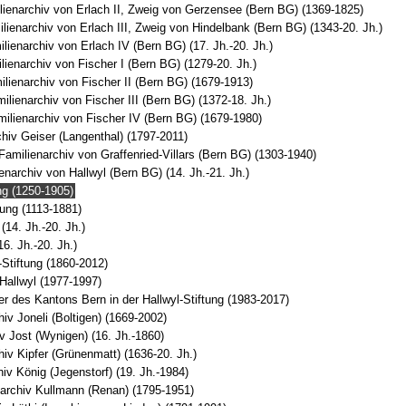
lienarchiv von Erlach II, Zweig von Gerzensee (Bern BG) (1369-1825)
ilienarchiv von Erlach III, Zweig von Hindelbank (Bern BG) (1343-20. Jh.)
lienarchiv von Erlach IV (Bern BG) (17. Jh.-20. Jh.)
lienarchiv von Fischer I (Bern BG) (1279-20. Jh.)
ilienarchiv von Fischer II (Bern BG) (1679-1913)
milienarchiv von Fischer III (Bern BG) (1372-18. Jh.)
milienarchiv von Fischer IV (Bern BG) (1679-1980)
hiv Geiser (Langenthal) (1797-2011)
 Familienarchiv von Graffenried-Villars (Bern BG) (1303-1940)
enarchiv von Hallwyl (Bern BG) (14. Jh.-21. Jh.)
g (1250-1905)
ung (1113-1881)
14. Jh.-20. Jh.)
16. Jh.-20. Jh.)
-Stiftung (1860-2012)
allwyl (1977-1997)
er des Kantons Bern in der Hallwyl-Stiftung (1983-2017)
hiv Joneli (Boltigen) (1669-2002)
v Jost (Wynigen) (16. Jh.-1860)
hiv Kipfer (Grünenmatt) (1636-20. Jh.)
iv König (Jegenstorf) (19. Jh.-1984)
archiv Kullmann (Renan) (1795-1951)