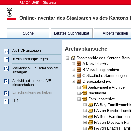
Kanton Bern
Startseite
Online-Inventar des Staatsarchivs des Kantons
Suche
Letztes Suchresultat
Arbeitsmappen
Archivplansuche
Als PDF anzeigen
Staatsarchiv des Kantons Bern
In Arbeitsmappe legen
A Kanzleiarchiv
Markierte VE in Detailansicht
B Verwaltungsarchive
anzeigen
C Staatliche Sammlungen
Ansicht auf markierte VE
D Spezialarchive
einschränken
Audiovisuelle Archive
Einschränkung aufheben
Nachlässe
Familienarchive
Hilfe
FA Bay Familienarchi
FA von Bondeli Famili
FA Burri Familien- u
FA von Diesbach Fami
FA von Erlach I Famil