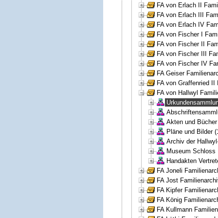
FA von Erlach II Fami
FA von Erlach III Fam
FA von Erlach IV Fami
FA von Fischer I Fami
FA von Fischer II Fam
FA von Fischer III Fa
FA von Fischer IV Fa
FA Geiser Familienarc
FA von Graffenried II
FA von Hallwyl Famili
Urkundensammlun
Abschriftensamml
Akten und Bücher (
Pläne und Bilder (
Archiv der Hallwyl
Museum Schloss H
Handakten Vertret
FA Joneli Familienarc
FA Jost Familienarchi
FA Kipfer Familienarc
FA König Familienarch
FA Kullmann Familien