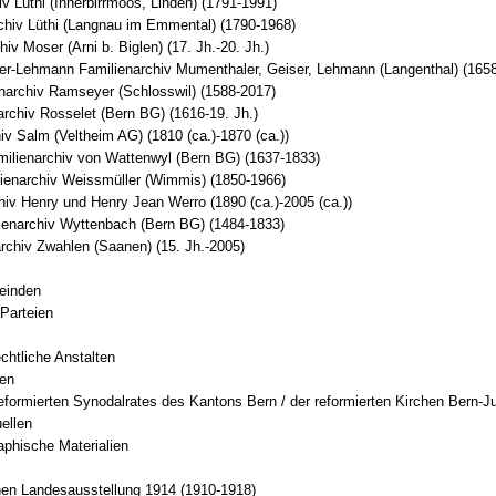
iv Lüthi (Innerbirrmoos, Linden) (1791-1991)
rchiv Lüthi (Langnau im Emmental) (1790-1968)
iv Moser (Arni b. Biglen) (17. Jh.-20. Jh.)
r-Lehmann Familienarchiv Mumenthaler, Geiser, Lehmann (Langenthal) (165
archiv Ramseyer (Schlosswil) (1588-2017)
rchiv Rosselet (Bern BG) (1616-19. Jh.)
v Salm (Veltheim AG) (1810 (ca.)-1870 (ca.))
ilienarchiv von Wattenwyl (Bern BG) (1637-1833)
ienarchiv Weissmüller (Wimmis) (1850-1966)
iv Henry und Henry Jean Werro (1890 (ca.)-2005 (ca.))
enarchiv Wyttenbach (Bern BG) (1484-1833)
rchiv Zwahlen (Saanen) (15. Jh.-2005)
einden
 Parteien
echtliche Anstalten
zen
eformierten Synodalrates des Kantons Bern / der reformierten Kirchen Bern-J
ellen
aphische Materialien
hen Landesausstellung 1914 (1910-1918)