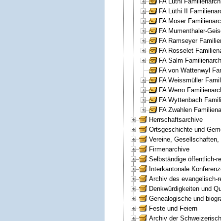
FA Lüthi Familienarch
FA Lüthi II Familiena
FA Moser Familienarch
FA Mumenthaler-Geise
FA Ramseyer Familien
FA Rosselet Familiena
FA Salm Familienarchi
FA von Wattenwyl Fam
FA Weissmüller Famil
FA Werro Familienarch
FA Wyttenbach Famili
FA Zwahlen Familiena
Herrschaftsarchive
Ortsgeschichte und Gem
Vereine, Gesellschaften,
Firmenarchive
Selbständige öffentlich-r
Interkantonale Konferen
Archiv des evangelisch-r
Denkwürdigkeiten und Qu
Genealogische und biogr
Feste und Feiern
Archiv der Schweizerisc